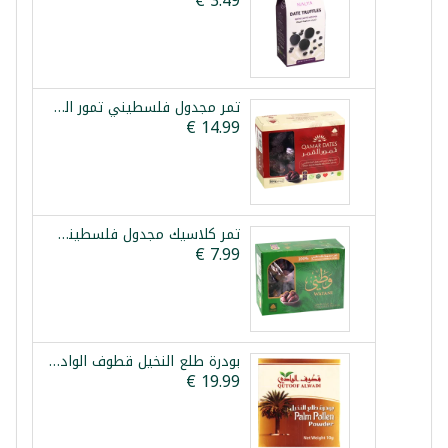
تمر مجدول فلسطيني تمور القمر 800غ
تمر كلاسيك مجدول فلسطيني وطني 750غ
بودرة طلع النخيل قطوف الوادي 10غ