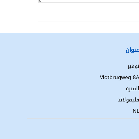
نوان
وفير
Vlotbrugweg 8
لميره
ليفولاند
N