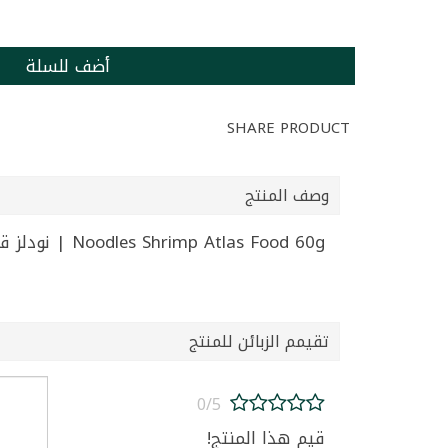
أضف للسلة
SHARE PRODUCT
وصف المنتج
Noodles Shrimp Atlas Food 60g | نودلز قريدس اطلس فود 60غ
تقيمم الزبائن للمنتج
0/5
قيم هذا المنتج!