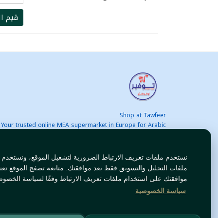
قيم ال
Shop at Tawfeer
Your trusted online MEA supermarket in Europe for Arabic
nd international products at unbeatable prices. Fast & Free
delivery across Europe. Save more every day!
نستخدم ملفات تعريف الارتباط الضرورية لتشغيل الموقع، ونستخدم
ملفات التحليل والتسويق فقط بعد موافقتك. متابعة تصفح الموقع تعن
موافقتك على استخدام ملفات تعريف الارتباط وفقًا لسياسة الخصوص
سياسة الخصوصية