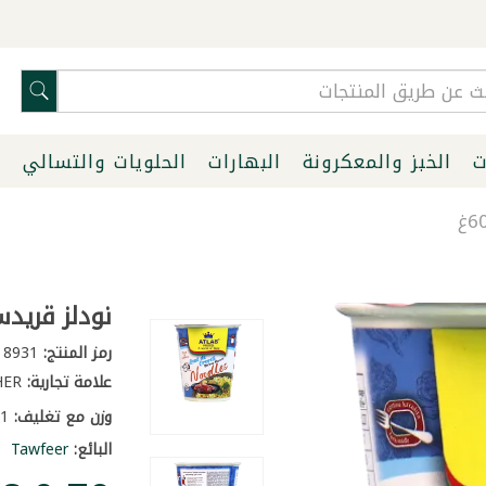
ت
الخبز والمعكرونة
البهارات
الحلويات والتسالي
ا
نودلز قريدس
رمز المنتج:
8931
علامة تجارية:
OTHER
وزن مع تغليف:
0.1 كغ
البائع:
Tawfeer