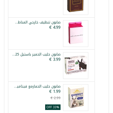
صابون تنظيف خارجي المناطق الحساسة 75غ
صابون حليب الحمير باستيل 125غ
صابون حليب الحمارمع فيتامين ميسلتو 100غ
33% OFF