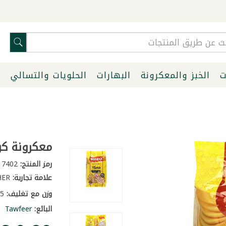
ت
الخبز والمعكرونة
البهارات
الحلويات والتسالي
ا
معكرونة كواع 
رمز المنتج:
7402
علامة تجارية:
OTHER
وزن مع تغليف:
0.5 كغ
البائع:
Tawfeer