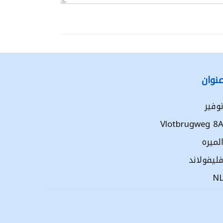
نوان
وفير
Vlotbrugweg 8
لميره
ليفولاند
N