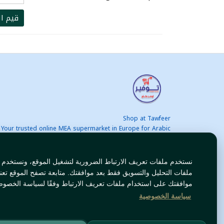
قيم ال
Shop at Tawfeer
Your trusted online MEA supermarket in Europe for Arabic
nd international products at unbeatable prices. Fast & Free
delivery across Europe. Save more every day!
نستخدم ملفات تعريف الارتباط الضرورية لتشغيل الموقع، ونستخدم
ملفات التحليل والتسويق فقط بعد موافقتك. متابعة تصفح الموقع تعن
موافقتك على استخدام ملفات تعريف الارتباط وفقًا لسياسة الخصوص
سياسة الخصوصية