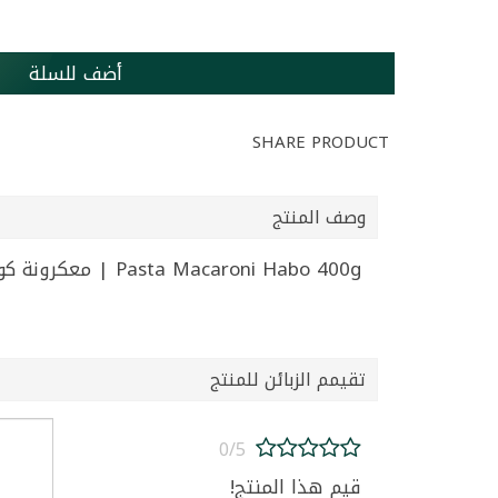
أضف للسلة
SHARE PRODUCT
وصف المنتج
Pasta Macaroni Habo 400g | معكرونة كواع هابو 400غ
تقيمم الزبائن للمنتج
0/5
قيم هذا المنتج!