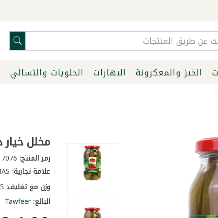
ت
الخبز والمعكرونة
البهارات
الحلويات والتسالي
ا
مخلل خيار دام
رمز المنتج:
7076
علامة تجارية:
DAMAS
وزن مع تغليف:
1.5 كغ
البائع:
Tawfeer