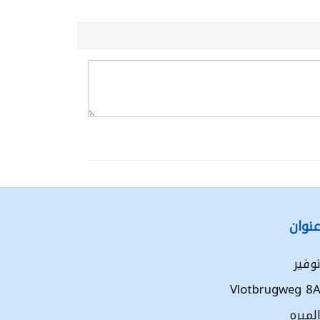
نوان
وفير
Vlotbrugweg 8
لميره