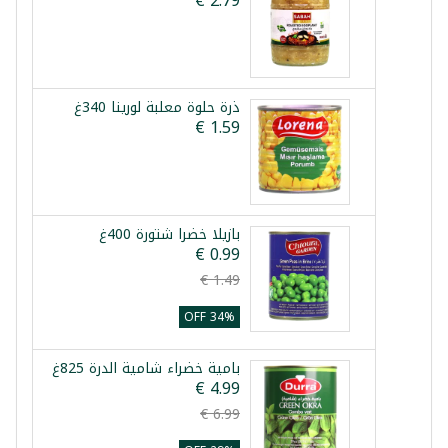
ذرة حلوة معلبة لورينا 340غ
بازيلا خضرا شتورة 400غ
34% OFF
بامية خضراء شامية الدرة 825غ