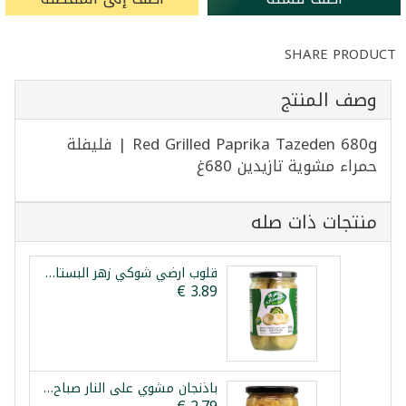
SHARE PRODUCT
وصف المنتج
Red Grilled Paprika Tazeden 680g | فليفلة
حمراء مشوية تازيدين 680غ
منتجات ذات صله
قلوب ارضي شوكي زهر البستان 600غ
باذنجان مشوي على النار صباح شرقي 520غ