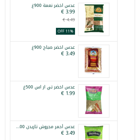
عدس اخضر نعمة 900غ
11% OFF
عدس اخضر صباح 900غ
عدس اخضر تي ار اس 500غ
عدس أحمر مجروش تازيدن 900غ