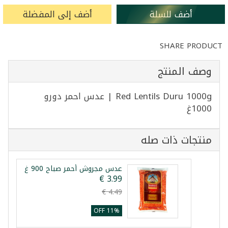
أضف للسلة
أضف إلى المفضلة
SHARE PRODUCT
وصف المنتج
Red Lentils Duru 1000g | عدس احمر دورو
1000غ
منتجات ذات صله
عدس مجروش أحمر صباح 900 غ
11% OFF