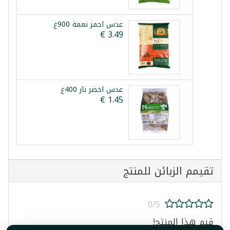
عدس احمر نعمة 900غ
عدس اخضر ناز 400غ
تقيمم الزبائن للمنتج
0/5
قيم هذا المنتج!