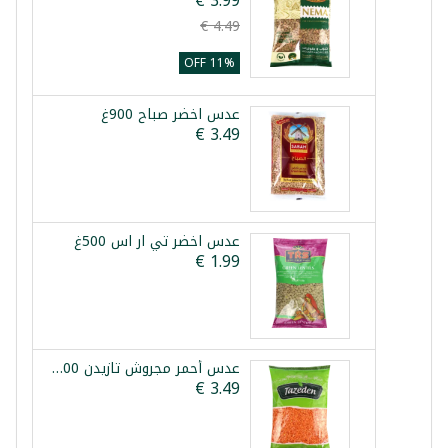
11% OFF
عدس اخضر صباح 900غ
عدس اخضر تي ار اس 500غ
عدس أحمر مجروش تازيدن 900غ