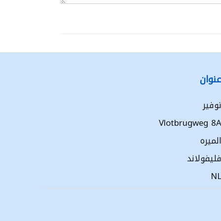
نوان
وفير
Vlotbrugweg 8
لميره
ليفولاند
N