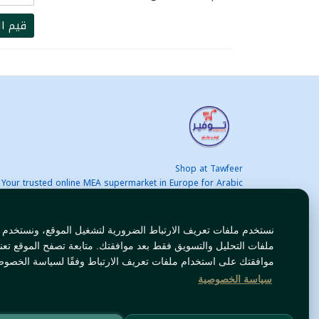
قيم ال
Shop at Tawfeer
Your trusted online MEA supermarket in Europe for Arabic
nd international products at unbeatable prices. Fast & Free
delivery across Europe. Save more every day!
نستخدم ملفات تعريف الارتباط الضرورية لتشغيل الموقع، ونستخدم
ملفات التحليل والتسويق فقط بعد موافقتك. متابعة تصفح الموقع تعن
موافقتك على استخدام ملفات تعريف الارتباط وفقًا لسياسة الخصوص
سياسة الخصوصية