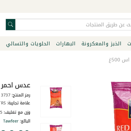
ت
الخبز والمعكرونة
البهارات
الحلويات والتسالي
ا
500غ
عدس احمر مج
رمز المنتج:
3737
علامة تجارية:
TRS
وزن مع تغليف:
0.5 كغ
البائع:
Tawfeer