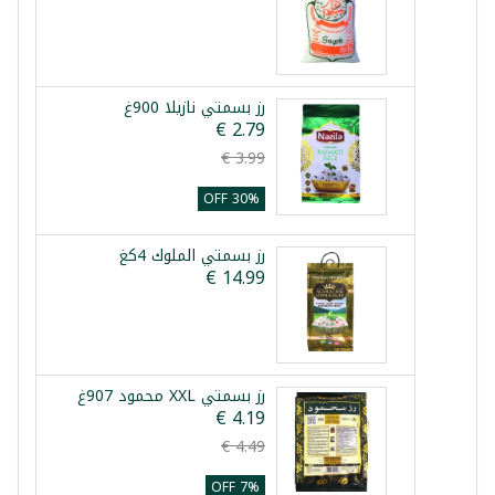
رز بسمتي نازيلا 900غ
30% OFF
رز بسمتي الملوك 4كغ
رز بسمتي XXL محمود 907غ
7% OFF