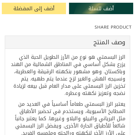
أضف للسلة
أضف إلى المفضلة
SHARE PRODUCT
وصف المنتج
الرز البسمتي هو نوع من الأرز الطويل الحبة الذي
يزرع بشكل أساسي في المناطق الشمالية من الهند
وباكستان. وهو مشهور بنكهته الرقيقة والعطرية،
ونسيجه الهش والغير لزج عندما يتم طهيه. يتم
تخزين الرز البسمتي على مدار العام قبل بيعه لزيادة
نضجه وتعزيز نكهته وعطره.
يعتبر الرز البسمتي طعاماً أساسياً في العديد من
المطابخ الآسيوية، ويستخدم في تحضير الأطباق
مثل البرياني والبيلو والبلاو وغيرها. كما يعتبر جانباً
شائعاً للأطباق الحارة الأخرى. ويفضل الرز البسمتي
على الأرز الآخر لنكهته ورائحته وملمسه الفريد.