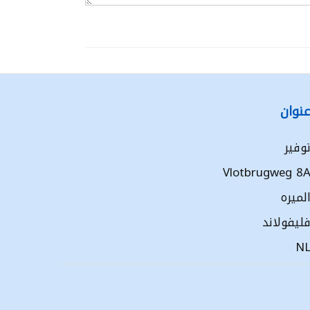
نوان
وفير
Vlotbrugweg 8
لميره
ليفولاند
N