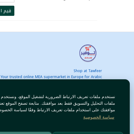
قيم ال
Shop at Tawfeer
Your trusted online MEA supermarket in Europe for Arabic
nd international products at unbeatable prices. Fast & Free
delivery across Europe. Save more every day!
نستخدم ملفات تعريف الارتباط الضرورية لتشغيل الموقع، ونستخدم
ملفات التحليل والتسويق فقط بعد موافقتك. متابعة تصفح الموقع تعن
موافقتك على استخدام ملفات تعريف الارتباط وفقًا لسياسة الخصوص
سياسة الخصوصية