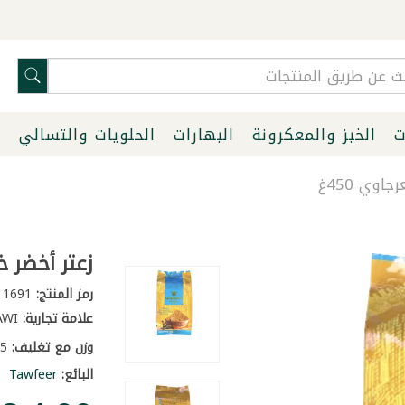
ت
الخبز والمعكرونة
البهارات
الحلويات والتسالي
ا
وي 450غ
زعتر أخضر خل
رمز المنتج:
1691
علامة تجارية:
ALARJAWI
وزن مع تغليف:
0.55 كغ
البائع:
Tawfeer