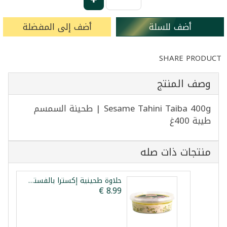
أضف للسلة
أضف إلى المفضلة
SHARE PRODUCT
وصف المنتج
Sesame Tahini Taiba 400g | طحينة السمسم
طيبة 400غ
منتجات ذات صله
حلاوة طحينية إكسترا بالفستق صباح شرقي 800غ