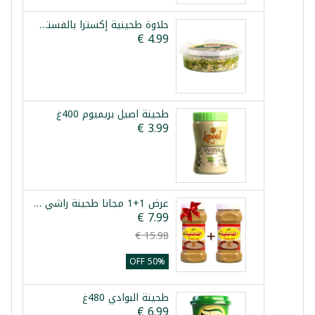
حلاوة طحينية إكسترا بالفستق صباح شرقي 400غ
طحينة اصيل بريميوم 400غ
عرض 1+1 مجانا طحينة راشي العراقي 700 غرام
50% OFF
طحينة البوادي 480غ