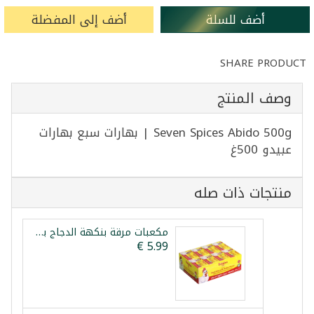
أضف للسلة
أضف إلى المفضلة
SHARE PRODUCT
وصف المنتج
Seven Spices Abido 500g | بهارات سبع بهارات
عبيدو 500غ
منتجات ذات صله
مكعبات مرقة بنكهة الدجاج بلدنا 48 قطعة 480غ