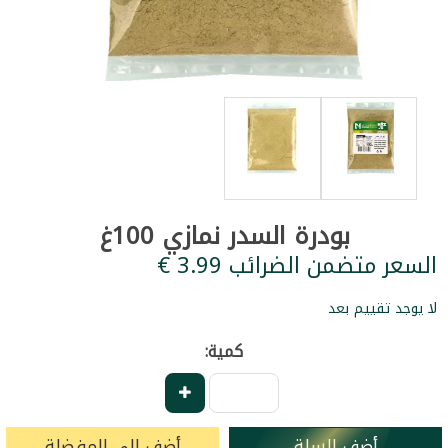
بودرة السدر نمازي 100غ
السعر متضمن الضرائب ‏3.99 €
لا يوجد تقييم بعد
كمية:
أضف للسلة
أضف إلى المفضلة