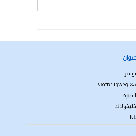
نوان
وفير
Vlotbrugweg 8
لميره
ليفولاند
N