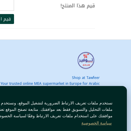
قيم هذا المنتج!
قيم ال
Shop at Tawfeer
Your trusted online MEA supermarket in Europe for Arabic
nd international products at unbeatable prices. Fast & Free
delivery across Europe. Save more every day!
نستخدم ملفات تعريف الارتباط الضرورية لتشغيل الموقع، ونستخدم
ملفات التحليل والتسويق فقط بعد موافقتك. متابعة تصفح الموقع تعن
موافقتك على استخدام ملفات تعريف الارتباط وفقًا لسياسة الخصوص
سياسة الخصوصية