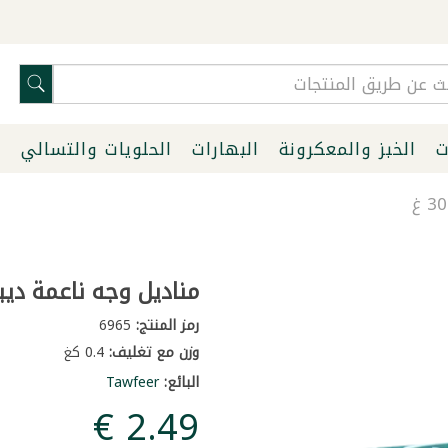
ت
الخبز والمعكرونة
البهارات
الحلويات والتسالي
ا
مناديل وجه ناعمة ديباج 00
رمز المنتج:
6965
وزن مع تغليف:
0.4 كغ
البائع:
Tawfeer