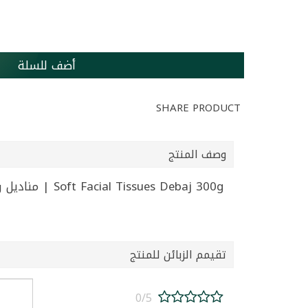
أضف للسلة
SHARE PRODUCT
وصف المنتج
Soft Facial Tissues Debaj 300g | مناديل وجه ناعمة ديباج 300 غ
تقيمم الزبائن للمنتج
0/5