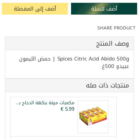
أضف للسلة
أضف إلى المفضلة
SHARE PRODUCT
وصف المنتج
Spices Citric Acid Abido 500g | حمض الليمون
عبيدو 500غ
منتجات ذات صله
مكعبات مرقة بنكهة الدجاج بلدنا 48 قطعة 480غ