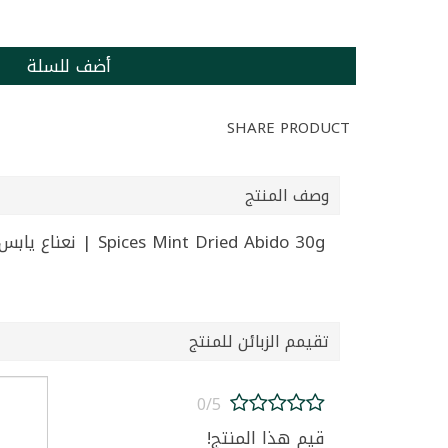
أضف للسلة
SHARE PRODUCT
وصف المنتج
Spices Mint Dried Abido 30g | نعناع يابس عبيدو 30غ
تقيمم الزبائن للمنتج
0/5
قيم هذا المنتج!