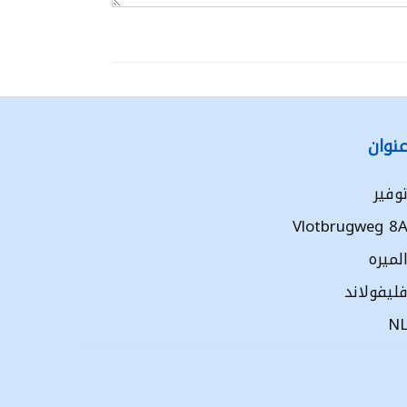
نوان
وفير
Vlotbrugweg 8
لميره
ليفولاند
N