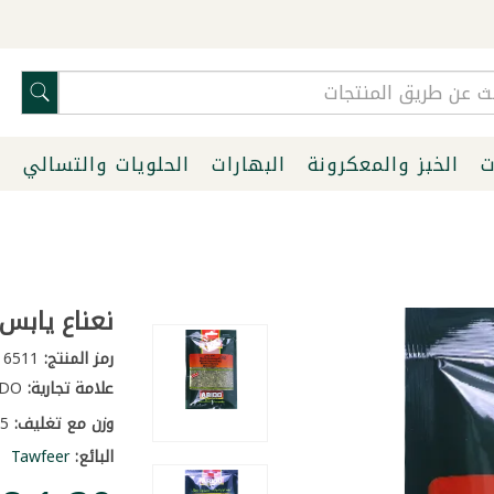
ت
الخبز والمعكرونة
البهارات
الحلويات والتسالي
ا
نعناع يابس ع
رمز المنتج:
6511
علامة تجارية:
ABIDO
وزن مع تغليف:
0.05 كغ
البائع:
Tawfeer