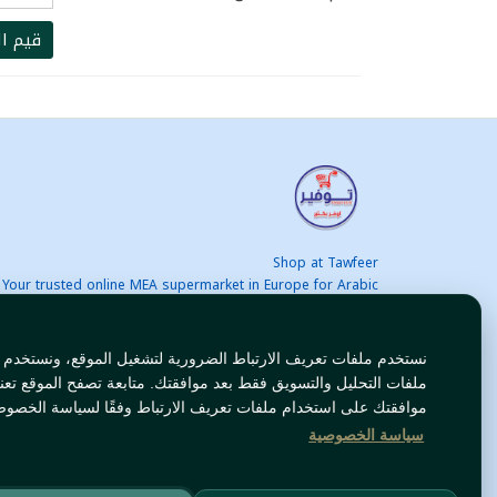
قيم ال
Shop at Tawfeer
Your trusted online MEA supermarket in Europe for Arabic
nd international products at unbeatable prices. Fast & Free
delivery across Europe. Save more every day!
نستخدم ملفات تعريف الارتباط الضرورية لتشغيل الموقع، ونستخدم
ملفات التحليل والتسويق فقط بعد موافقتك. متابعة تصفح الموقع تعن
موافقتك على استخدام ملفات تعريف الارتباط وفقًا لسياسة الخصوص
سياسة الخصوصية