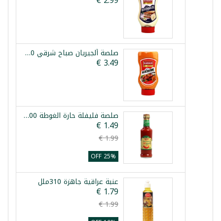
صلصة ألجيريان صباح شرقي 500مل
صلصة فليفلة حارة الغوطة 200مل
25% OFF
عنبة عراقية جاهزة 310ملل