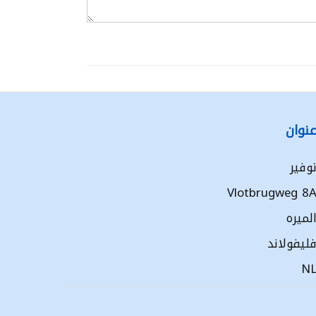
نوان
وفير
Vlotbrugweg 8
لميره
ليفولاند
N