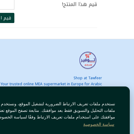
قيم هذا المنتج!
قيم ال
Shop at Tawfeer
Your trusted online MEA supermarket in Europe for Arabic
nd international products at unbeatable prices. Fast & Free
delivery across Europe. Save more every day!
نستخدم ملفات تعريف الارتباط الضرورية لتشغيل الموقع، ونستخدم
ملفات التحليل والتسويق فقط بعد موافقتك. متابعة تصفح الموقع تعن
موافقتك على استخدام ملفات تعريف الارتباط وفقًا لسياسة الخصوص
سياسة الخصوصية