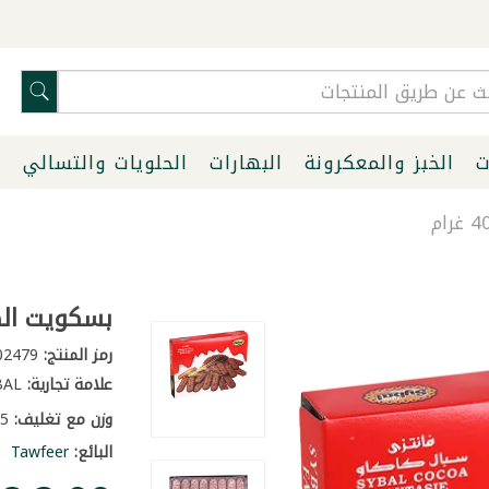
ت
الخبز والمعكرونة
البهارات
الحلويات والتسالي
ا
بسكويت الكاكاو
رمز المنتج:
2002479
علامة تجارية:
SYBAL
وزن مع تغليف:
0.5 كغ
البائع:
Tawfeer