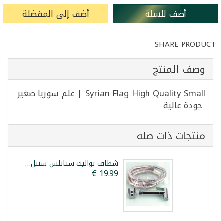
أضف للسلة
أضف إلى المفضلة
SHARE PRODUCT
وصف المنتج
Syrian Flag High Quality Small | علم سوريا صغير
جودة عالية
منتجات ذات صله
شطاف تواليت ستانلس ستيل بقلب نحاس فيستا