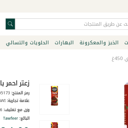
ت
الخبز والمعكرونة
البهارات
الحلويات والتسالي
ا
4غ
زعتر احمر با
رمز المنتج:
405173
علامة تجارية:
ALARJAWI
وزن مع تغليف:
0.6 كغ
البائع:
Tawfeer