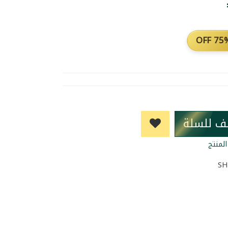
75% O
ف للسلة
لمنتج
SH