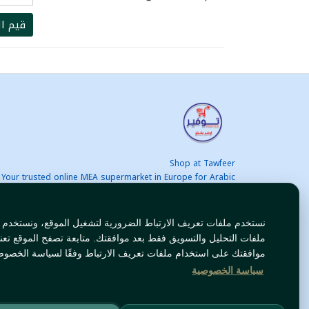
قيم ال
Shop at Tawfeer
Your trusted online MEA supermarket in Europe for Arabic
nd international products at unbeatable prices. Fast & Free
delivery across Europe. Save more every day!
نستخدم ملفات تعريف الارتباط الضرورية لتشغيل الموقع، ونستخدم
ملفات التحليل والتسويق فقط بعد موافقتك. متابعة تصفح الموقع تعن
موافقتك على استخدام ملفات تعريف الارتباط وفقًا لسياسة الخصوص
سياسة الخصوصية