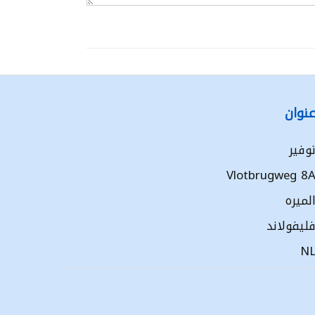
نوان
وفير
Vlotbrugweg 8
لميره
ليفولاند
N