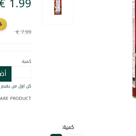
FF
كمية
أض
كن اول من يقيم ا
ARE PRODUCT
كمية: