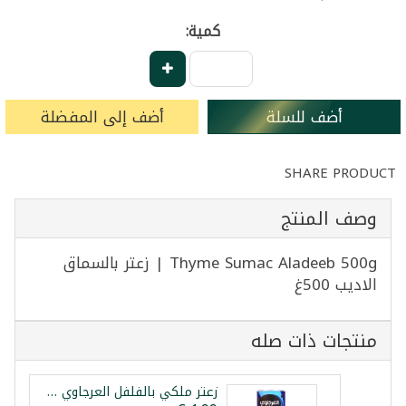
كمية:
أضف للسلة
أضف إلى المفضلة
SHARE PRODUCT
وصف المنتج
Thyme Sumac Aladeeb 500g | زعتر بالسماق
الاديب 500غ
منتجات ذات صله
زعتر ملكي بالفلفل العرجاوي 450غ