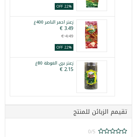
22% OFF
زعتر احمر الناصر 400غ
22% OFF
زعتر بري الغوطة 80غ
تقيمم الزبائن للمنتج
0/5