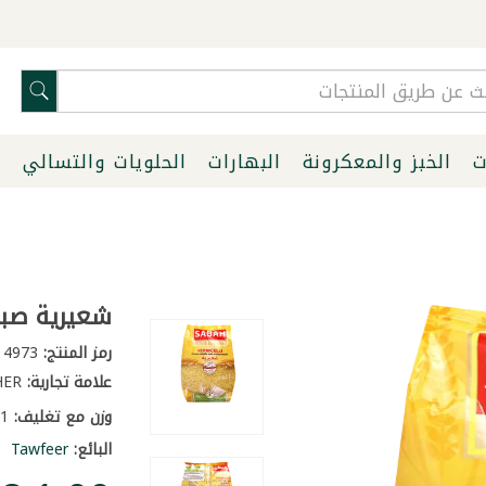
ت
الخبز والمعكرونة
البهارات
الحلويات والتسالي
ا
شعيرية صباح 1
رمز المنتج:
4973
علامة تجارية:
OTHER
وزن مع تغليف:
1.1 كغ
البائع:
Tawfeer