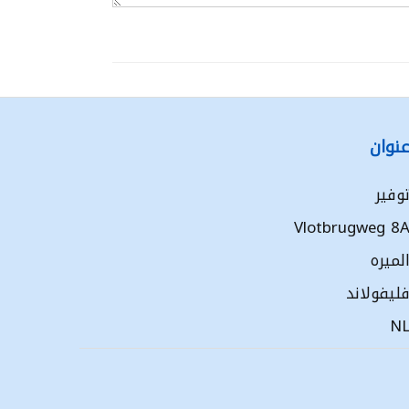
نوان
وفير
Vlotbrugweg 8
لميره
ليفولاند
N