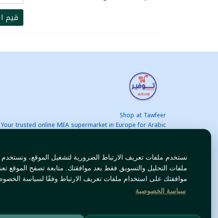
قيم ال
Shop at Tawfeer
Your trusted online MEA supermarket in Europe for Arabic
nd international products at unbeatable prices. Fast & Free
delivery across Europe. Save more every day!
نستخدم ملفات تعريف الارتباط الضرورية لتشغيل الموقع، ونستخدم
ملفات التحليل والتسويق فقط بعد موافقتك. متابعة تصفح الموقع تعن
موافقتك على استخدام ملفات تعريف الارتباط وفقًا لسياسة الخصوص
سياسة الخصوصية