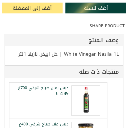
أضف للسلة
أضف إلى المفضلة
SHARE PRODUCT
وصف المنتج
White Vinegar Nazila 1L | خل ابيض نازيلا 1لتر
منتجات ذات صله
دبس رمان صباح شرقي 700غ
دبس عنب صباح شرقي 400غ