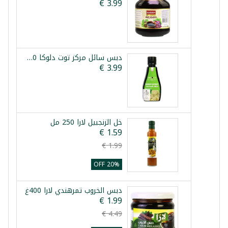
دبس سائل مركز توت دلوكا 250غ
خل الزنجبيل لارا 250 مل
20% OFF
دبس الخروب تمرهندي لارا 400غ