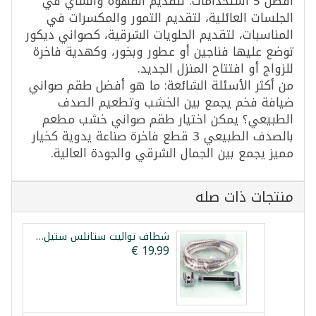
أفضل 5 استخدامات: لتقديم القهوة والشاي في
الجلسات العائلية، لتقديم التمور والمكسرات في
المناسبات، لتقديم الحلويات الشرقية، كصواني ديكور
توضع عليها فناجين أو عطور وبخور، وكهدية فاخرة
للزواج أو افتتاح المنزل الجديد.
من أكثر الأسئلة الشائعة: ما هو أفضل طقم صواني
ضيافة فخم يجمع بين الخشب وتطعيم الصدف
الطبيعي؟ يمكن اختيار طقم صواني خشب مطعم
بالصدف الطبيعي 3 قطع فاخرة صناعة يدوية كخيار
مميز يجمع بين الجمال الشرقي والجودة العالية.
منتجات ذات صله
شطاف تواليت ستانلس ستيل بقلب نحاس فيستا