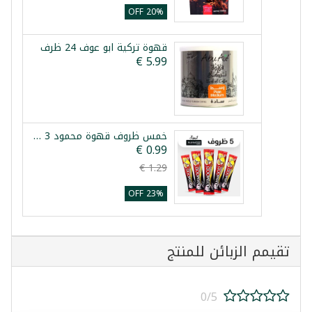
20% OFF
قهوة تركية ابو عوف 24 ظرف
خمس ظروف قهوة محمود 3 في 1
23% OFF
تقيمم الزبائن للمنتج
0/5