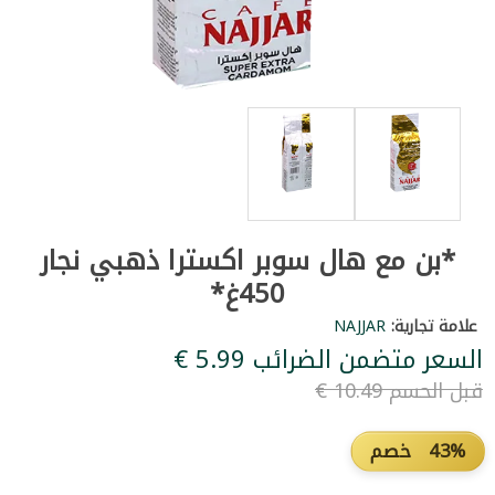
*بن مع هال سوبر اكسترا ذهبي نجار
450غ*
علامة تجارية:
NAJJAR
السعر متضمن الضرائب ‏5.99 €
قبل الحسم ‏10.49 €
43% خصم