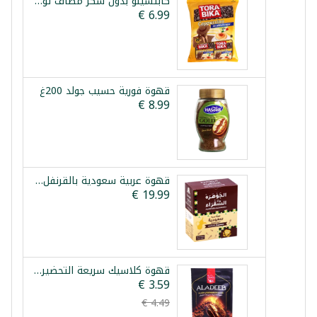
كابتشينو بدون سكر مضاف توربيكا 20 ظرف
قهوة فورية حسيب جولد 200غ
قهوة عربية سعودية بالقرنفل الجوهرة 10 ظروف
قهوة كلاسيك سريعة التحضير الاديب 100غ