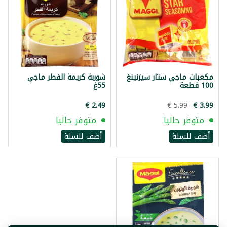
مكعبات ماجي ستار سيزنينغ
شوربة كريمة الفطر ماجي
100 قطعة
55غ
متوفر حاليا
متوفر حاليا
أضف للسلة
أضف للسلة