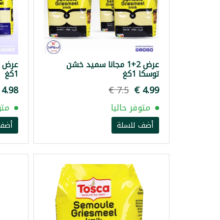
عرض 2+1 مجانا سميد خشن
توسكا 1كغ
1كغ
متوفر حاليا
متو
أضف للسلة
أضف 