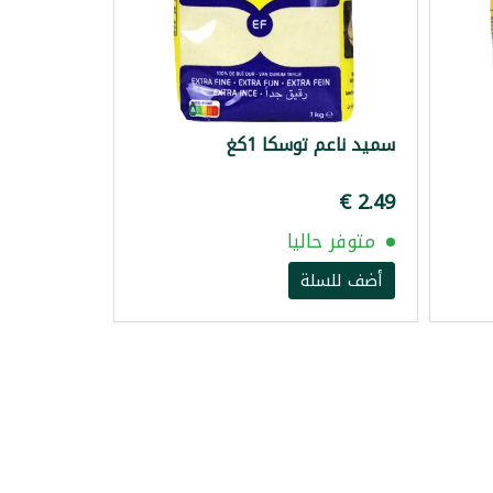
سميد ناعم توسكا 1كغ
متوفر حاليا
أضف للسلة