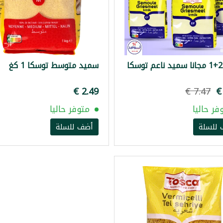
عرض 2+1 مجانا سميد ناعم توسكا
سميد متوسط توسكا 1 كغ
فر حاليا
متوفر حاليا
للسلة
أضف للسلة