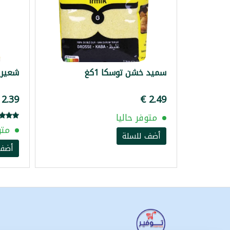
سميد خشن توسكا 1كغ
شعيرية
متوفر حاليا
متو
أضف للسلة
أضف 