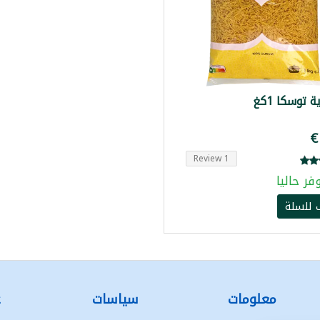
 توسكا 1كغ
1 Review
فر حاليا
للسلة
معلومات
سياسات
ع