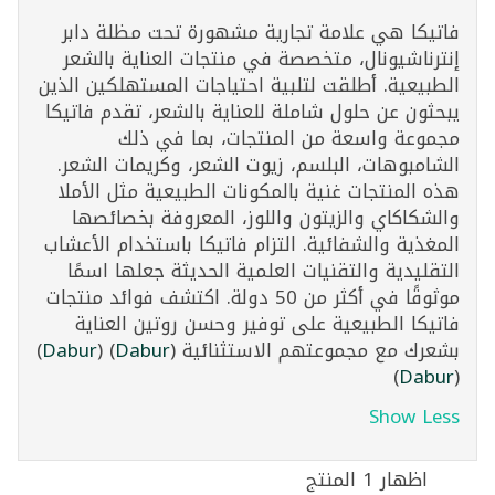
فاتيكا هي علامة تجارية مشهورة تحت مظلة دابر
إنترناشيونال، متخصصة في منتجات العناية بالشعر
الطبيعية. أطلقت لتلبية احتياجات المستهلكين الذين
يبحثون عن حلول شاملة للعناية بالشعر، تقدم فاتيكا
مجموعة واسعة من المنتجات، بما في ذلك
الشامبوهات، البلسم، زيوت الشعر، وكريمات الشعر.
هذه المنتجات غنية بالمكونات الطبيعية مثل الأملا
والشكاكاي والزيتون واللوز، المعروفة بخصائصها
المغذية والشفائية. التزام فاتيكا باستخدام الأعشاب
التقليدية والتقنيات العلمية الحديثة جعلها اسمًا
موثوقًا في أكثر من 50 دولة. اكتشف فوائد منتجات
فاتيكا الطبيعية على توفير وحسن روتين العناية
بشعرك مع مجموعتهم الاستثنائية​
(
Dabur
)
(
Dabur
)
)
Dabur
(
Show Less
اظهار 1 المنتج