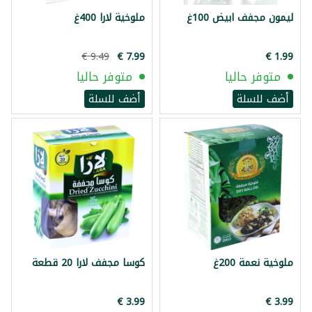
ليمون مجفف ابيض 100غ
ملوخية لارا 400غ
متوفر حاليا
متوفر حاليا
أضف للسلة
أضف للسلة
ملوخية نعمة 200غ
كوسا مجفف لارا 20 قطعة