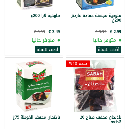
ملوخية مجففة حمادة غاردنز
ملوخية لارا 200غ
200غ
متوفر حاليا
متوفر حاليا
أضف للسلة
أضف للسلة
خصم 10%
باذنجان مجفف صباح 20
باذنجان مجفف الغوطة 75غ
قطعة