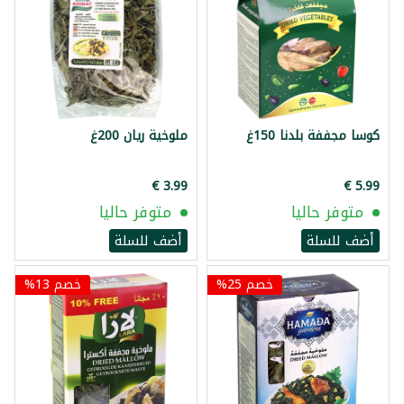
كوسا مجففة بلدنا 150غ
ملوخية ريان 200غ
متوفر حاليا
متوفر حاليا
أضف للسلة
أضف للسلة
خصم 25%
خصم 13%