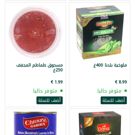
ملوخية بلدنا 400غ
مسحوق طماطم المجفف
250غ
متوفر حاليا
متوفر حاليا
أضف للسلة
أضف للسلة