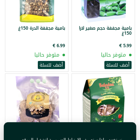
بامية مجففة حجم صغير لارا
بامية مجففة الدرة 150غ
150غ
متوفر حاليا
متوفر حاليا
أضف للسلة
أضف للسلة
قرع مجفف بلدنا 140غ
كوسا مجففة نعمة 12 قطعة
نستخدم ملفات تعريف الارتباط الضرورية لتشغيل الموقع،