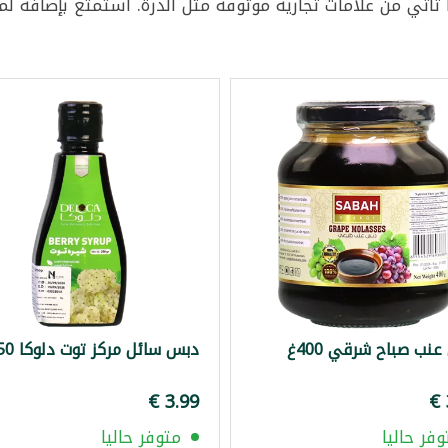
تأتي من علامات تجارية موثوقة مثل الدرة. استمتع بإضافة لم
نب صباح شرقي 400غ
دبس سائل مركز توت دلوكا 250غ
وفر حاليا
متوفر حاليا