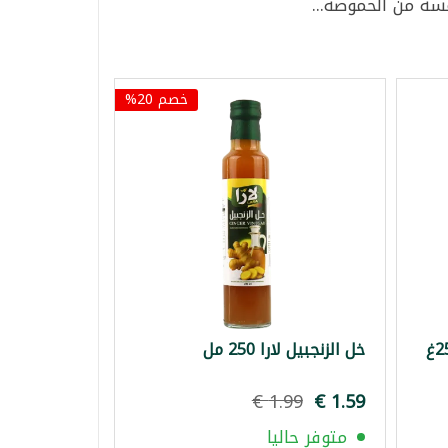
سة من الحموضة...
خصم 20%
خل الزنجبيل لارا 250 مل
متوفر حاليا