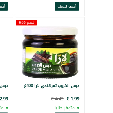
أضف للسلة
أضف
خصم 56%
دبس الخروب تمرهندي لارا 400غ
دبس رم
متوفر حاليا
مت