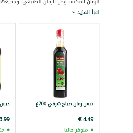
الرمان المكثف وخل الرمان الطبيعي، وجميعها 
اقرأ المزيد
دبس رمان صباح شرقي 700غ
دبس ع
متوفر حاليا
مت