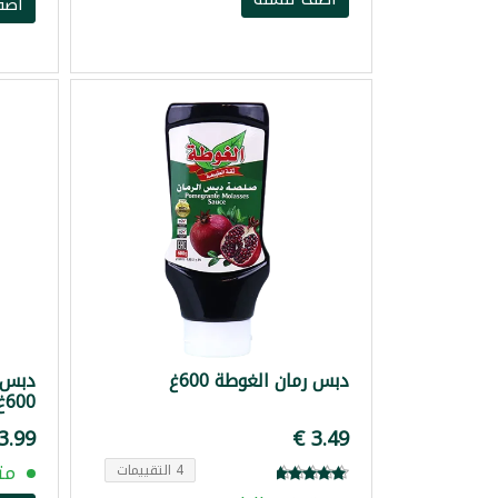
أضف
دبس رمان الغوطة 600غ
دبس ت
600غ
مت
4 التقييمات