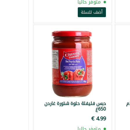
متوفر حاليا
أضف للسلة
م
دبس فليفلة حلوة شتورة غاردن
650غ
متوفر حاليا