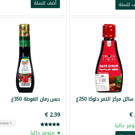
أضف للسلة
 للسلة
ئل مركز التمر دلوكا 250غ
دبس رمان الغوطة 350غ
1 Review
وفر حاليا
متوفر حاليا