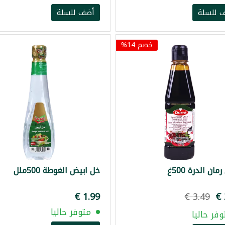
 للسلة
أضف للسلة
خصم 14%
ان الدرة 500غ
خل ابيض الغوطة 500ملل
متوفر حاليا
وفر حاليا