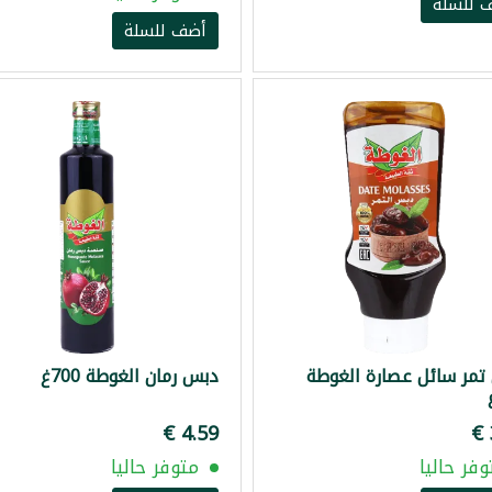
 للسلة
أضف للسلة
مر سائل عصارة الغوطة
دبس رمان الغوطة 700غ
وفر حاليا
متوفر حاليا