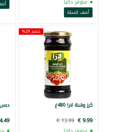
متوفر حاليا
أضف
أضف للسلة
خصم 29%
كرز وشنة لارا 480غ
دبس رم
متوفر حاليا
مت