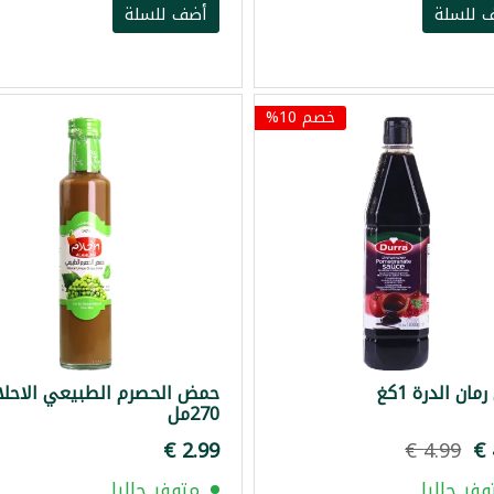
 للسلة
أضف للسلة
خصم 10%
ان الدرة 1كغ
حمض الحصرم الطبيعي الاحلا
270مل
وفر حاليا
متوفر حاليا