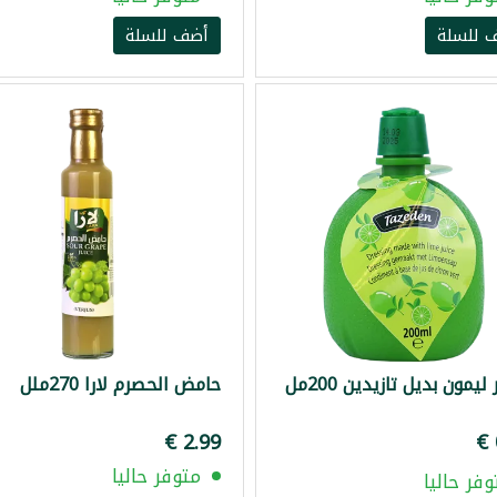
 للسلة
أضف للسلة
يمون بديل تازيدين 200مل
حامض الحصرم لارا 270ملل
متوفر حاليا
وفر حاليا