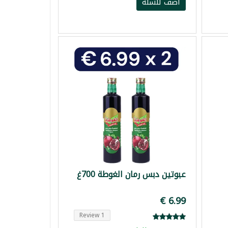
أضف للسلة
عبوتين دبس رمان الغوطة 700غ
1 Review