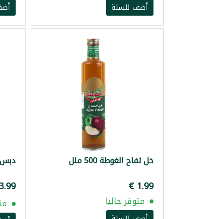
أضف للسلة
أضف
خل تفاح الغوطة 500 ملل
دبس سا
متوفر حاليا
مت
أضف للسلة