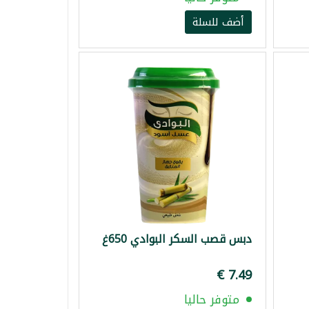
أضف للسلة
دبس قصب السكر البوادي 650غ
متوفر حاليا