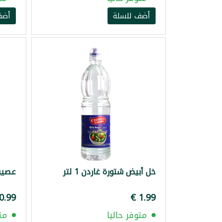
أضف للسلة
أضف
خل أبيض شتورة غاردن 1 لتر
عصير ل
متوفر حاليا
مت