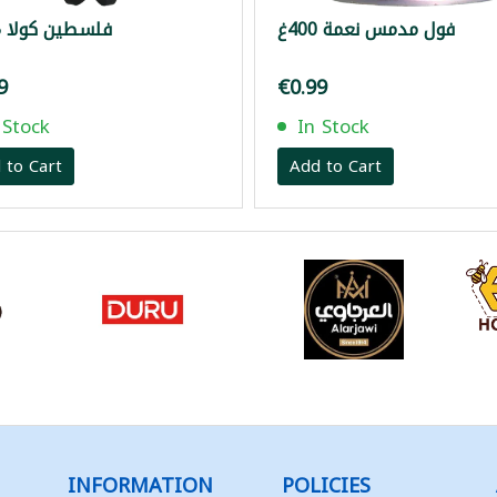
فول مدمس نعمة 400غ
فلسطين كولا 1.5لتر
9
€0.99
 Stock
In Stock
 to Cart
Add to Cart
INFORMATION
POLICIES