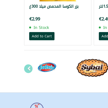
بزر الكوسا المحمص ميلا 300غ
€2.99
€2.4
In Stock
In
Add to Cart
Add