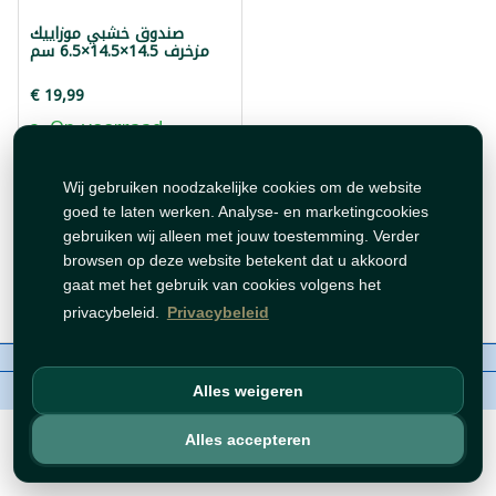
صندوق خشبي موزاييك
مزخرف 14.5×14.5×6.5 سم
€ 19,99
Op voorraad
Voeg toe
Wij gebruiken noodzakelijke cookies om de website
goed te laten werken. Analyse- en marketingcookies
gebruiken wij alleen met jouw toestemming. Verder
browsen op deze website betekent dat u akkoord
gaat met het gebruik van cookies volgens het
privacybeleid.
Privacybeleid
Over ons
Contact
Beleid
WhatsAppen
auteursrechten©
Tawfeer 2018-2026
Alles weigeren
Alles accepteren