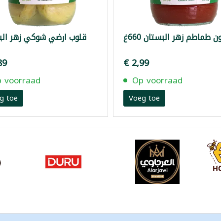
 طماطم زهر البستان 660غ
قلوب ارضي شوكي زهر الب
89
€ 2,99
 voorraad
Op voorraad
g toe
Voeg toe