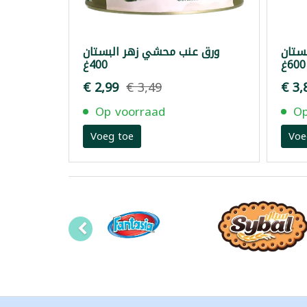
ستان
ورق عنب محشي زهر البستان
600غ
400غ
€ 2,99
€ 3,49
€ 3,
Op voorraad
Op
Voeg toe
Voe