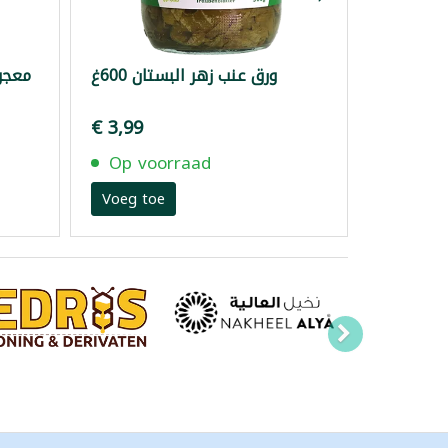
ورق عنب زهر البستان 600غ
معجون
€ 3,99
Op voorraad
Voeg toe