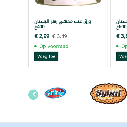
ستان
ورق عنب محشي زهر البستان
600غ
400غ
€ 2,99
€ 3,49
€ 3,
Op voorraad
Op
Voeg toe
Voe