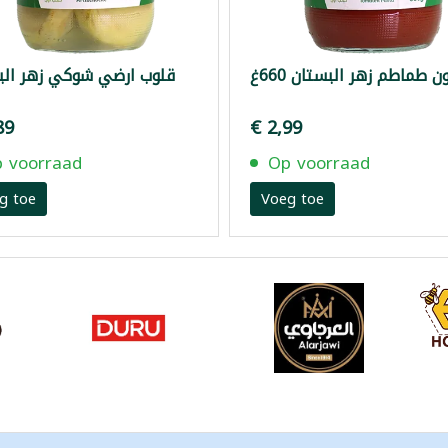
 طماطم زهر البستان 660غ
قلوب ارضي شوكي زهر الب
89
€ 2,99
 voorraad
Op voorraad
g toe
Voeg toe