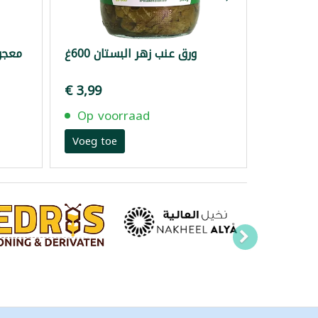
ورق عنب زهر البستان 600غ
معجون
€ 3,99
Op voorraad
Voeg toe