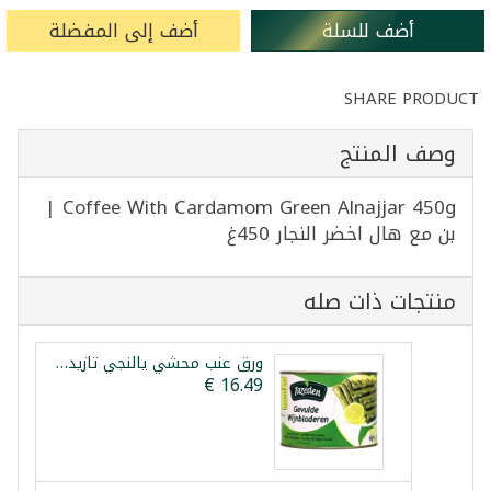
أضف للسلة
أضف إلى المفضلة
SHARE PRODUCT
وصف المنتج
Coffee With Cardamom Green Alnajjar 450g |
بن مع هال اخضر النجار 450غ
منتجات ذات صله
ورق عنب محشي يالنجي تازيدين 2كغ