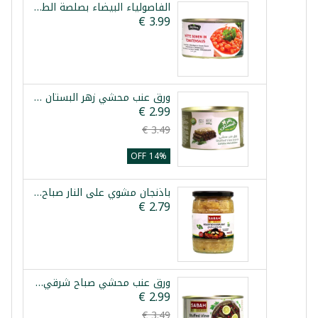
الفاصولياء البيضاء بصلصة الطماطم تازيدين 400غ
ورق عنب محشي زهر البستان 400غ
14% OFF
باذنجان مشوي على النار صباح شرقي 520غ
ورق عنب محشي صباح شرقي 400غ