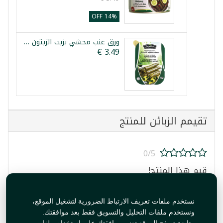
14% OFF
ورق عنب محشي بزيت الزيتون والزبيب تازيدين 200غ
تقيمم الزبائن للمنتج
0/5
قيم هذا المنتج!
نستخدم ملفات تعريف الارتباط الضرورية لتشغيل الموقع،
ونستخدم ملفات التحليل والتسويق فقط بعد موافقتك.