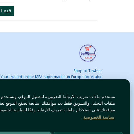
قيم ال
Shop at Tawfeer
Your trusted online MEA supermarket in Europe for Arabic
nd international products at unbeatable prices. Fast & Free
delivery across Europe. Save more every day!
نستخدم ملفات تعريف الارتباط الضرورية لتشغيل الموقع، ونستخدم
ملفات التحليل والتسويق فقط بعد موافقتك. متابعة تصفح الموقع تعن
موافقتك على استخدام ملفات تعريف الارتباط وفقًا لسياسة الخصوص
سياسة الخصوصية