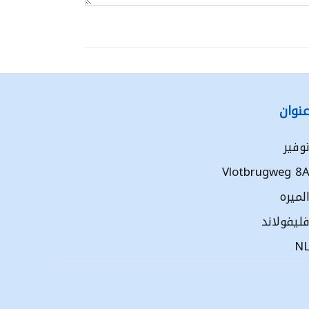
نوان
وفير
Vlotbrugweg 8
لميره
ليفولاند
N