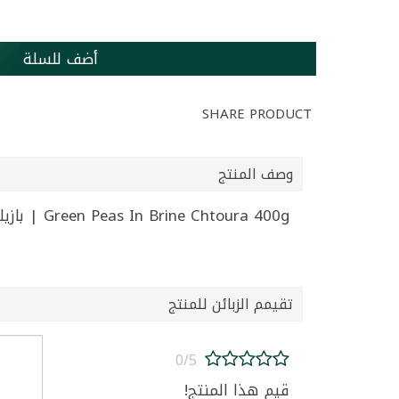
أضف للسلة
SHARE PRODUCT
وصف المنتج
Green Peas In Brine Chtoura 400g | بازيلا خضرا شتورة 400غ
تقيمم الزبائن للمنتج
0/5
قيم هذا المنتج!