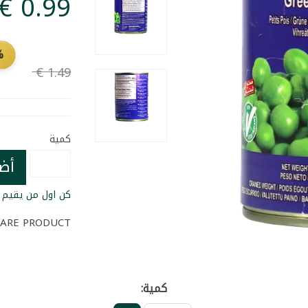
FF
كمية
أض
كن اول من يقيم ا
ARE PRODUCT
كمية: