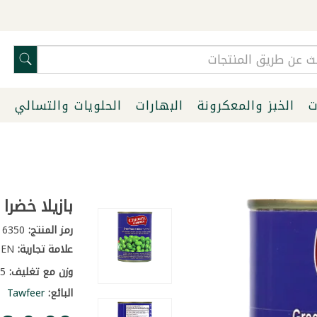
ت
الخبز والمعكرونة
البهارات
الحلويات والتسالي
ا
بازيلا خضرا شت
رمز المنتج:
6350
علامة تجارية:
CHTOURA GARDEN
وزن مع تغليف:
0.5 كغ
البائع:
Tawfeer