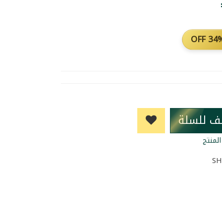
34% O
ف للسلة
لمنتج
SH