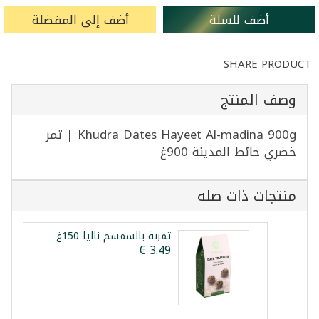
أضف للسلة
أضف إلى المفضلة
SHARE PRODUCT
وصف المنتج
Khudra Dates Hayeet Al-madina 900g | تمر
خضري حائط المدينة 900غ
منتجات ذات صله
تمرية بالسمسم نالیا 150غ