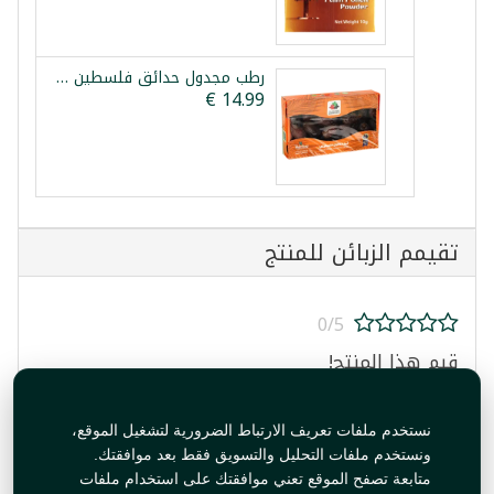
رطب مجدول حدائق فلسطين 900غ
تقيمم الزبائن للمنتج
0/5
قيم هذا المنتج!
نستخدم ملفات تعريف الارتباط الضرورية لتشغيل الموقع،
ونستخدم ملفات التحليل والتسويق فقط بعد موافقتك.
متابعة تصفح الموقع تعني موافقتك على استخدام ملفات