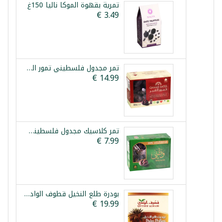
تمرية بقهوة الموكا نالیا 150غ
تمر مجدول فلسطيني تمور القمر 800غ
تمر كلاسيك مجدول فلسطيني وطني 750غ
بودرة طلع النخيل قطوف الوادي 10غ