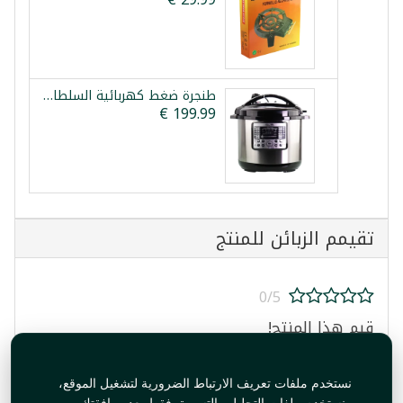
طنجرة ضغط كهربائية السلطان 15 لتر
تقيمم الزبائن للمنتج
0/5
قيم هذا المنتج!
نستخدم ملفات تعريف الارتباط الضرورية لتشغيل الموقع،