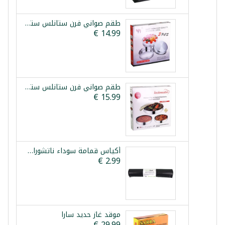
طقم صواني فرن ستانلس ستيل 3 قطع 28/32/36سم
طقم صواني فرن ستانلس ستيل 3 قطع كوش ماستر بلاتينيوم
أكياس قمامة سوداء ناتشوراسترك 60*80 سم 20 قطعة
موقد غاز حديد سارا