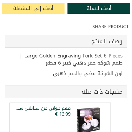
أضف للسلة
أضف إلى المفضلة
SHARE PRODUCT
وصف المنتج
Large Golden Engraving Fork Set 6 Pieces |
طقم شوكة حفر ذهبي كبير 6 قطع
لون الشوكة فضي والحفر ذهبي
منتجات ذات صله
طقم صواني فرن ستانلس ستيل 3 قطع ليبكس 28/32/36سم