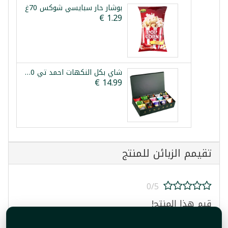
بوشار حار سبايسي شوكس 70غ
شاي بكل النكهات احمد تي 90 ظرف
تقيمم الزبائن للمنتج
0/5
قيم هذا المنتج!