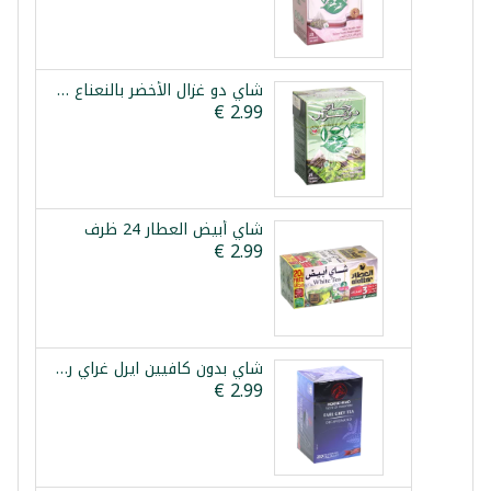
شاي دو غزال الأخضر بالنعناع 25 كيس
شاي أبيض العطار 24 ظرف
شاي بدون كافيين ايرل غراي راس الحصان 20 ظرف