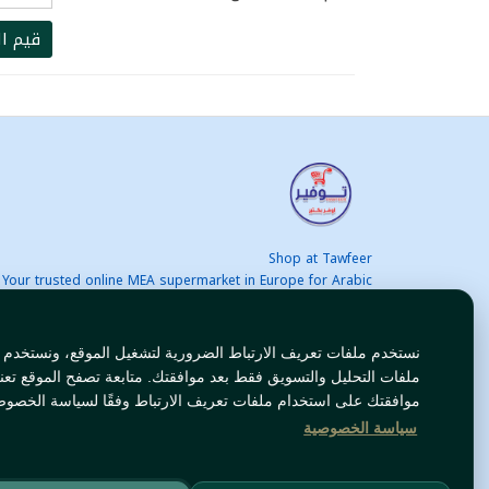
قيم ال
Shop at Tawfeer
Your trusted online MEA supermarket in Europe for Arabic
nd international products at unbeatable prices. Fast & Free
delivery across Europe. Save more every day!
نستخدم ملفات تعريف الارتباط الضرورية لتشغيل الموقع، ونستخدم
ملفات التحليل والتسويق فقط بعد موافقتك. متابعة تصفح الموقع تعن
موافقتك على استخدام ملفات تعريف الارتباط وفقًا لسياسة الخصوص
سياسة الخصوصية