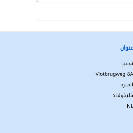
نوان
وفير
Vlotbrugweg 8
لميره
ليفولاند
N