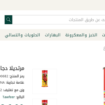
ت
الخبز والمعكرونة
البهارات
الحلويات والتسالي
ا
مرتديلا دجاج ح
رمز المنتج:
200682
علامة تجارية:
HANA
وزن مع تغليف:
1.2 كغ
البائع:
Tawfeer