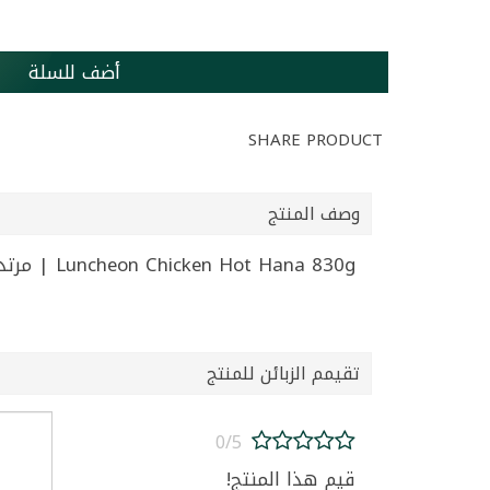
أضف للسلة
SHARE PRODUCT
وصف المنتج
Luncheon Chicken Hot Hana 830g | مرتديلا دجاج حار هنا 830غ
تقيمم الزبائن للمنتج
0/5
قيم هذا المنتج!