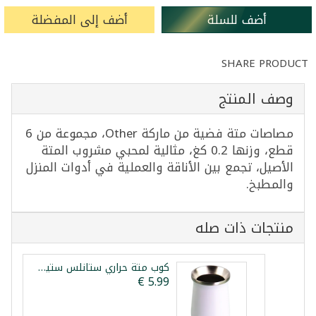
أضف للسلة
أضف إلى المفضلة
SHARE PRODUCT
وصف المنتج
مصاصات متة فضية من ماركة Other، مجموعة من 6
قطع، وزنها 0.2 كغ، مثالية لمحبي مشروب المتة
الأصيل، تجمع بين الأناقة والعملية في أدوات المنزل
والمطبخ.
منتجات ذات صله
كوب متة حراري ستانلس ستيل أبيض 260مل ارتفاع 13سم