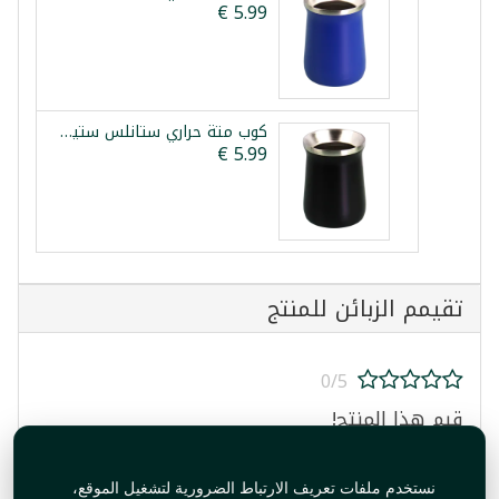
كوب متة حراري ستانلس ستيل أسود 260مل ارتفاع 10سم
تقيمم الزبائن للمنتج
0/5
قيم هذا المنتج!
نستخدم ملفات تعريف الارتباط الضرورية لتشغيل الموقع،