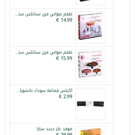
طقم صواني فرن ستانلس ستيل 3 قطع 28/32/36سم
طقم صواني فرن ستانلس ستيل 3 قطع كوش ماستر بلاتينيوم
أكياس قمامة سوداء ناتشوراسترك 60*80 سم 20 قطعة
موقد غاز حديد سارا