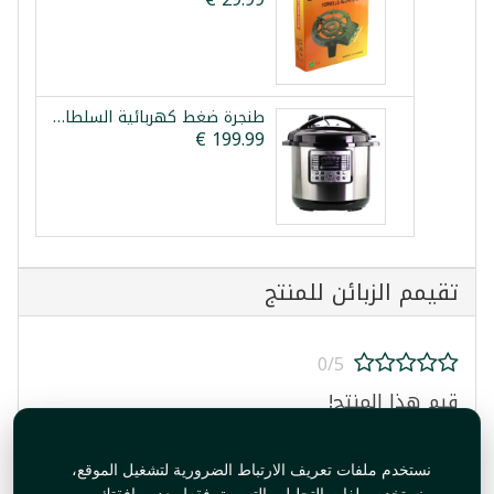
طنجرة ضغط كهربائية السلطان 15 لتر
تقيمم الزبائن للمنتج
0/5
قيم هذا المنتج!
نستخدم ملفات تعريف الارتباط الضرورية لتشغيل الموقع،