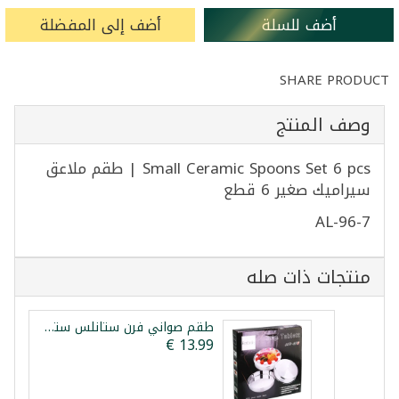
أضف للسلة
أضف إلى المفضلة
SHARE PRODUCT
وصف المنتج
Small Ceramic Spoons Set 6 pcs | طقم ملاعق
سيراميك صغير 6 قطع
AL-96-7
منتجات ذات صله
طقم صواني فرن ستانلس ستيل 3 قطع ليبكس 28/32/36سم