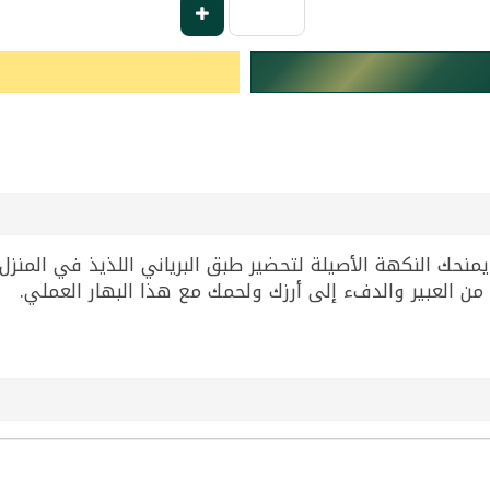
لماركة الشهيرة يمنحك النكهة الأصيلة لتحضير طبق البرياني اللذيذ في ا
 العبير والدفء إلى أرزك ولحمك مع هذا البهار العملي.