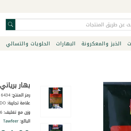
ت
الخبز والمعكرونة
البهارات
الحلويات والتسالي
ا
بهار برياني ع
رمز المنتج:
6434
علامة تجارية:
ABIDO
وزن مع تغليف:
0.06 كغ
البائع:
Tawfeer