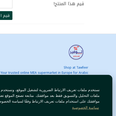
قيم هذا المنتج!
قيم ال
Shop at Tawfeer
Your trusted online MEA supermarket in Europe for Arabic
nd international products at unbeatable prices. Fast & Free
delivery across Europe. Save more every day!
نستخدم ملفات تعريف الارتباط الضرورية لتشغيل الموقع، ونستخدم
ملفات التحليل والتسويق فقط بعد موافقتك. متابعة تصفح الموقع تعن
موافقتك على استخدام ملفات تعريف الارتباط وفقًا لسياسة الخصوص
سياسة الخصوصية