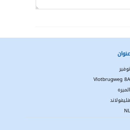
نوان
وفير
Vlotbrugweg 8
لميره
ليفولاند
N