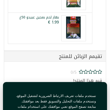
بهار لحم بعجين عبيدو 50غ
تقيمم الزبائن للمنتج
0/5
قيم هذا المنتج!
نستخدم ملفات تعريف الارتباط الضرورية لتشغيل الموقع،
ونستخدم ملفات التحليل والتسويق فقط بعد موافقتك.
متابعة تصفح الموقع تعني موافقتك على استخدام ملفات