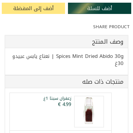
أضف للسلة
أضف إلى المفضلة
SHARE PRODUCT
وصف المنتج
Spices Mint Dried Abido 30g | نعناع يابس عبيدو
30غ
منتجات ذات صله
زعفران سيتا 1غ