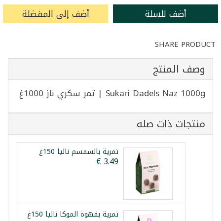
أضف للسلة
أضف إلى المفضلة
SHARE PRODUCT
وصف المنتج
Sukari Dadels Naz 1000g | تمر سكري ناز 1000غ
منتجات ذات صله
تمرية بالسمسم نالیا 150غ
تمرية بقهوة الموكا نالیا 150غ