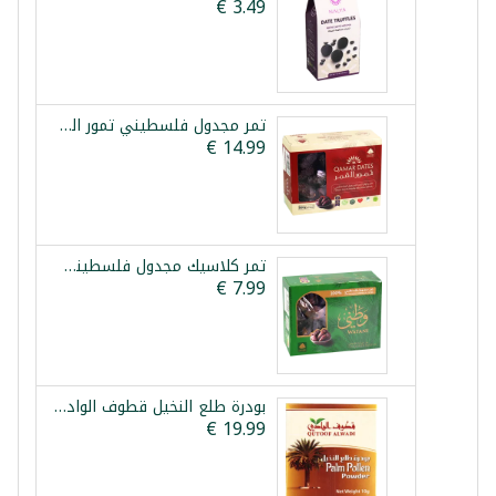
تمر مجدول فلسطيني تمور القمر 800غ
تمر كلاسيك مجدول فلسطيني وطني 750غ
بودرة طلع النخيل قطوف الوادي 10غ