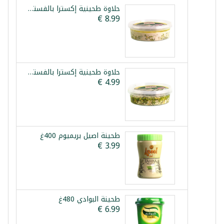
حلاوة طحينية إكسترا بالفستق صباح شرقي 800غ
حلاوة طحينية إكسترا بالفستق صباح شرقي 400غ
طحينة اصيل بريميوم 400غ
طحينة البوادي 480غ