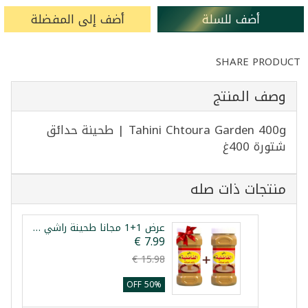
أضف للسلة
أضف إلى المفضلة
SHARE PRODUCT
وصف المنتج
Tahini Chtoura Garden 400g | طحينة حدائق
شتورة 400غ
منتجات ذات صله
عرض 1+1 مجانا طحينة راشي العراقي 700 غرام
50% OFF