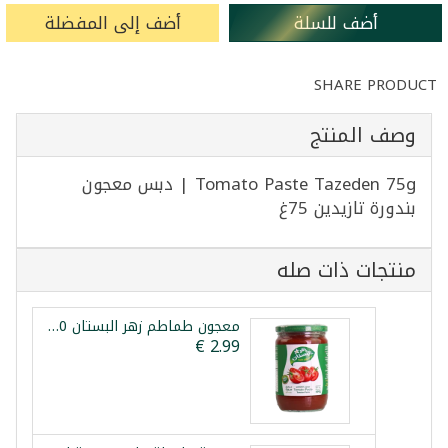
أضف للسلة
أضف إلى المفضلة
SHARE PRODUCT
وصف المنتج
Tomato Paste Tazeden 75g | دبس معجون
بندورة تازيدين 75غ
منتجات ذات صله
معجون طماطم زهر البستان 660غ