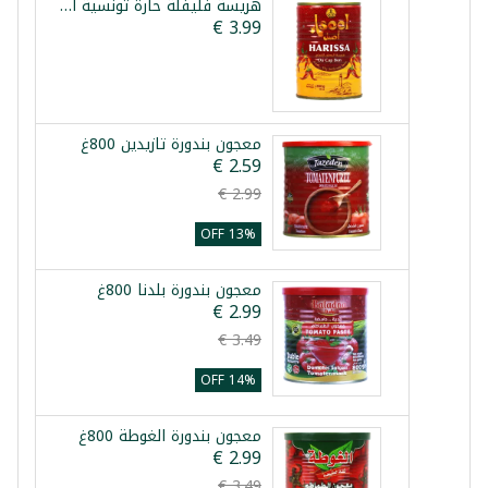
هريسة فليفلة حارة تونسية اصيل 380غ
معجون بندورة تازيدين 800غ
13% OFF
معجون بندورة بلدنا 800غ
14% OFF
معجون بندورة الغوطة 800غ