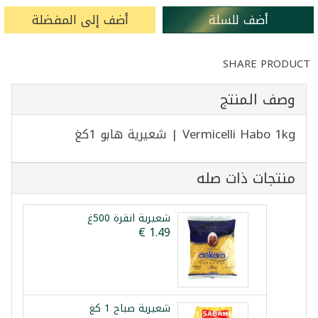
أضف للسلة
أضف إلى المفضلة
SHARE PRODUCT
وصف المنتج
Vermicelli Habo 1kg | شعيرية هابو 1كغ
منتجات ذات صله
شعيرية انقرة 500غ
شعيرية صباح 1 كغ