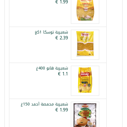
شعيرية توسكا 1كغ
شعيرية هابو 400غ
شعيرية محمصة أحمد 150غ