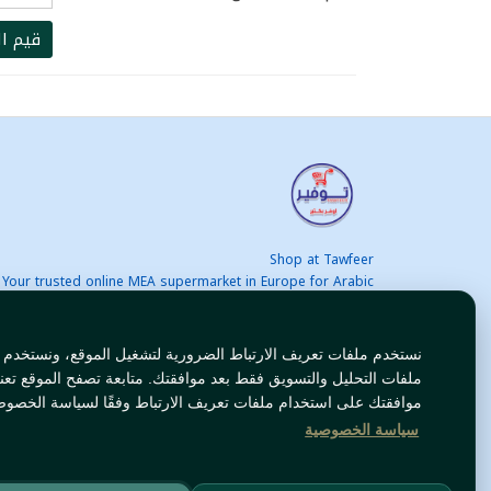
قيم ال
Shop at Tawfeer
Your trusted online MEA supermarket in Europe for Arabic
nd international products at unbeatable prices. Fast & Free
delivery across Europe. Save more every day!
نستخدم ملفات تعريف الارتباط الضرورية لتشغيل الموقع، ونستخدم
ملفات التحليل والتسويق فقط بعد موافقتك. متابعة تصفح الموقع تعن
موافقتك على استخدام ملفات تعريف الارتباط وفقًا لسياسة الخصوص
سياسة الخصوصية