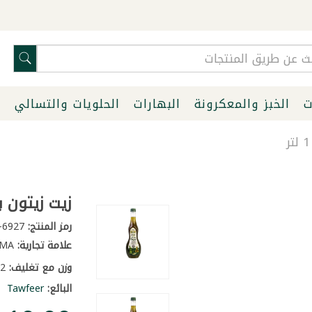
ت
الخبز والمعكرونة
البهارات
الحلويات والتسالي
ا
زيت زيتون بكر
رمز المنتج:
6927-1
علامة تجارية:
NEMA
وزن مع تغليف:
1.2 كغ
البائع:
Tawfeer