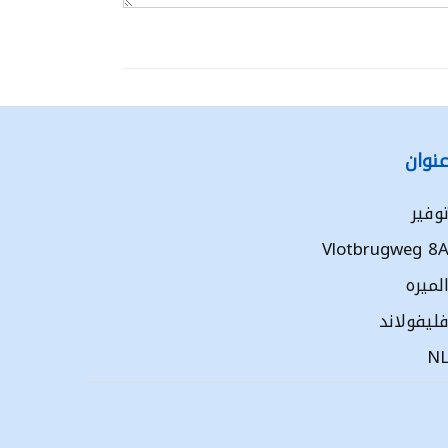
نوان
وفير
Vlotbrugweg 8
لميره
ليفولاند
N